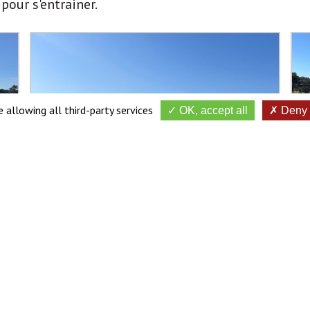
pour s'entrainer.
 allowing all third-party services
OK, accept all
Deny a