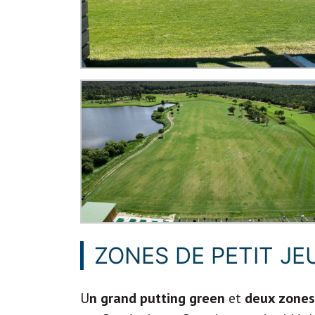
ZONES DE PETIT JE
U
n grand putting green
et
deux zones